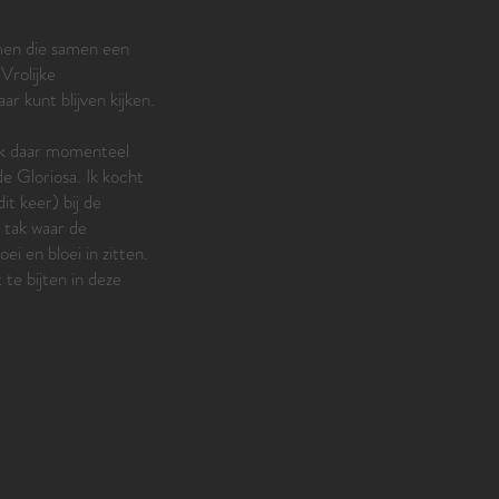
men die samen een
Vrolijke
r kunt blijven kijken.
ik daar momenteel
de Gloriosa. Ik kocht
it keer) bij de
 tak waar de
ei en bloei in zitten.
te bijten in deze