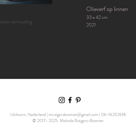
Olieverf op linnen
33 x 42 cm
juiste verhouding.
2021
Uithoorn, Nederland |
mrutgersbosman@gmail.com
| 06-16202618
© 2017- 2025 Melinda Rutgers-Bosman