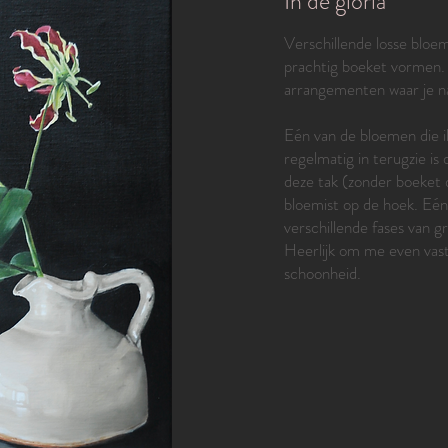
In de gloria
Verschillende losse bloe
prachtig boeket vormen. 
arrangementen waar je naa
Eén van de bloemen die 
regelmatig in terugzie is 
deze tak (zonder boeket d
bloemist op de hoek. Eén
verschillende fases van gro
Heerlijk om me even vast 
schoonheid.