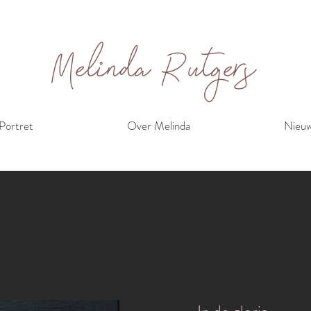
Melinda Rutgers
Portret
Over Melinda
Nieu